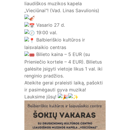
liaudiškos muzikos kapela
„Vieciūnai“! (Vad. Linas Savulionis)
Vasario 27 d.
19:00 val.
Balbieriškio kultūros ir
laisvalaikio centras
Bilieto kaina – 5 EUR (su
Prieniečio kortele – 4 EUR). Bilietus
galėsite įsigyti vietoje likus 1 val. iki
renginio pradžios.
Ateikite gerai praleisti laiką, pašokti
ir pasimėgauti gyva muzika!
Lauksime jūsų!