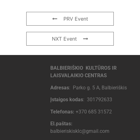
PRV Event
NXT Event
BALBIERIŠKIO KULTŪROS IR
LAISVALAIKIO CENTRAS
Adresas
: Parko g. 5 A, Balbieriškis
Įstaigos kodas
: 301792633
Telefonas:
+370 685 31572
El.paštas:
balbieriskisklc@gmail.com