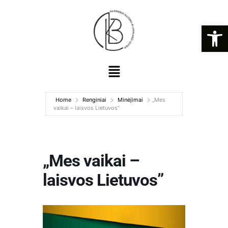
Open
Home
Renginiai
Minėjimai
„Mes
vaikai – laisvos Lietuvos”
„Mes vaikai –
laisvos Lietuvos”