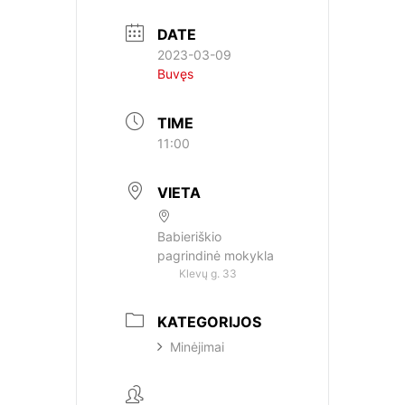
DATE
2023-03-09
Buvęs
TIME
11:00
VIETA
Babieriškio
pagrindinė mokykla
Klevų g. 33
KATEGORIJOS
Minėjimai