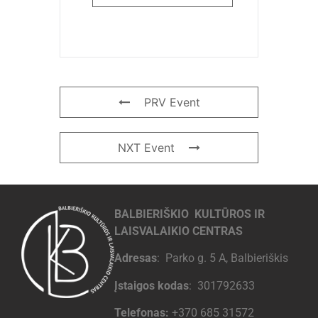
PRV Event
NXT Event
BALBIERIŠKIO KULTŪROS IR
LAISVALAIKIO CENTRAS
Adresas
: Parko g. 5 A, Balbieriškis
Įstaigos kodas
: 301792633
Telefonas:
+370 685 31572