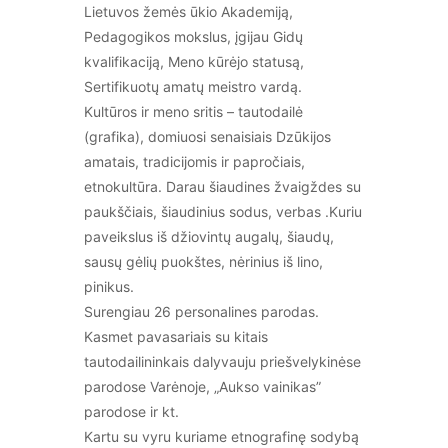
Lietuvos žemės ūkio Akademiją,
Pedagogikos mokslus, įgijau Gidų
kvalifikaciją, Meno kūrėjo statusą,
Sertifikuotų amatų meistro vardą.
Kultūros ir meno sritis – tautodailė
(grafika), domiuosi senaisiais Dzūkijos
amatais, tradicijomis ir papročiais,
etnokultūra. Darau šiaudines žvaigždes su
paukščiais, šiaudinius sodus, verbas .Kuriu
paveikslus iš džiovintų augalų, šiaudų,
sausų gėlių puokštes, nėrinius iš lino,
pinikus.
Surengiau 26 personalines parodas.
Kasmet pavasariais su kitais
tautodailininkais dalyvauju priešvelykinėse
parodose Varėnoje, „Aukso vainikas”
parodose ir kt.
Kartu su vyru kuriame etnografinę sodybą