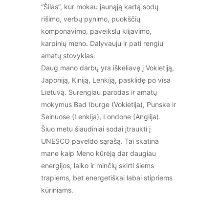
“Šilas”, kur mokau jaunąją kartą sodų
rišimo, verbų pynimo, puokščių
komponavimo, paveikslų klijavimo,
karpinių meno. Dalyvauju ir pati rengiu
amatų stovyklas.
Daug mano darbų yra iškeliavę į Vokietiją,
Japoniją, Kiniją, Lenkiją, pasklidę po visa
Lietuvą. Surengiau parodas ir amatų
mokymus Bad Iburge (Vokietija), Punske ir
Seinuose (Lenkija), Londone (Anglija).
Šiuo metu šiaudiniai sodai įtraukti į
UNESCO paveldo sąrašą. Tai skatina
mane kaip Meno kūrėją dar daugiau
energijos, laiko ir minčių skirti šiems
trapiems, bet energetiškai labai stipriems
kūriniams.