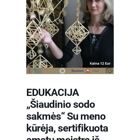
EDUKACIJA
„Šiaudinio sodo
sakmės“ Su meno
kūrėja, sertifikuota
amatų meistre iš