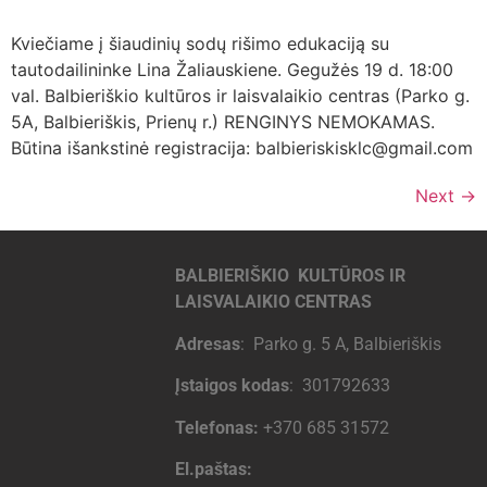
Kviečiame į šiaudinių sodų rišimo edukaciją su
tautodailininke Lina Žaliauskiene. Gegužės 19 d. 18:00
val. Balbieriškio kultūros ir laisvalaikio centras (Parko g.
5A, Balbieriškis, Prienų r.) RENGINYS NEMOKAMAS.
Būtina išankstinė registracija: balbieriskisklc@gmail.com
Next
→
BALBIERIŠKIO KULTŪROS IR
LAISVALAIKIO CENTRAS
Adresas
: Parko g. 5 A, Balbieriškis
Įstaigos kodas
: 301792633
Telefonas:
+370 685 31572
El.paštas: