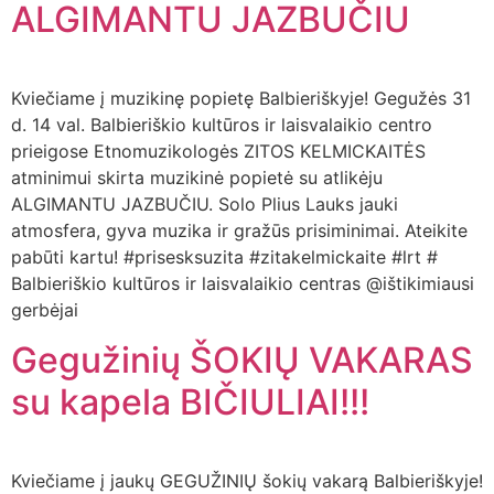
ALGIMANTU JAZBUČIU
Kviečiame į muzikinę popietę Balbieriškyje! Gegužės 31
d. 14 val. Balbieriškio kultūros ir laisvalaikio centro
prieigose Etnomuzikologės ZITOS KELMICKAITĖS
atminimui skirta muzikinė popietė su atlikėju
ALGIMANTU JAZBUČIU. Solo Plius Lauks jauki
atmosfera, gyva muzika ir gražūs prisiminimai. Ateikite
pabūti kartu! #prisesksuzita #zitakelmickaite #lrt #
Balbieriškio kultūros ir laisvalaikio centras @ištikimiausi
gerbėjai
Gegužinių ŠOKIŲ VAKARAS
su kapela BIČIULIAI!!!
Kviečiame į jaukų GEGUŽINIŲ šokių vakarą Balbieriškyje!