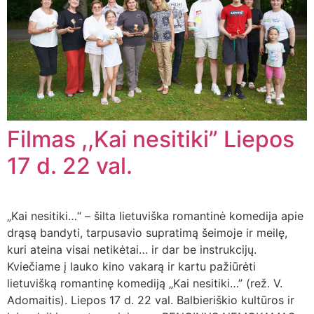
Filmas ,,Kai nesitiki” Liepos
17 d. 22 val.
„Kai nesitiki…“ – šilta lietuviška romantinė komedija apie
drąsą bandyti, tarpusavio supratimą šeimoje ir meilę,
kuri ateina visai netikėtai… ir dar be instrukcijų.
Kviečiame į lauko kino vakarą ir kartu pažiūrėti
lietuvišką romantinę komediją „Kai nesitiki…” (rež. V.
Adomaitis). Liepos 17 d. 22 val. Balbieriškio kultūros ir