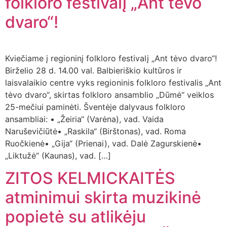
folkloro festivalį „Ant tėvo
dvaro“!
Kviečiame į regioninį folkloro festivalį „Ant tėvo dvaro“!
Birželio 28 d. 14.00 val. Balbieriškio kultūros ir
laisvalaikio centre vyks regioninis folkloro festivalis „Ant
tėvo dvaro“, skirtas folkloro ansamblio „Dūmė“ veiklos
25-mečiui paminėti. Šventėje dalyvaus folkloro
ansambliai: • „Žeiria“ (Varėna), vad. Vaida
Naruševičiūtė• „Raskila“ (Birštonas), vad. Roma
Ruočkienė• „Gija“ (Prienai), vad. Dalė Zagurskienė•
„Liktužė“ (Kaunas), vad. […]
ZITOS KELMICKAITĖS
atminimui skirta muzikinė
popietė su atlikėju