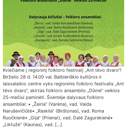
Kviečiame į regioninį folkloro festivalį „Ant tėvo dvaro“!
Birželio 28 d. 14.00 val. Balbieriškio kultūros ir
laisvalaikio centre vyks regioninis folkloro festivalis „Ant
tėvo dvaro“, skirtas folkloro ansamblio „Dūmė“ veiklos
25-mečiui paminėti. Šventėje dalyvaus folkloro
ansambliai: • „Žeiria“ (Varėna), vad. Vaida
Naruševičiūtė• „Raskila“ (Birštonas), vad. Roma
Ruočkienė• „Gija“ (Prienai), vad. Dalė Zagurskienė•
„Liktužė“ (Kaunas), vad. […]