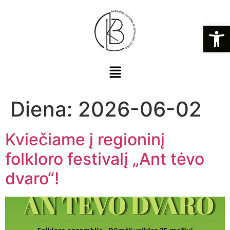
Open
Diena:
2026-06-02
Kviečiame į regioninį
folkloro festivalį „Ant tėvo
dvaro“!