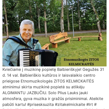
Kviečiame į muzikinę popietę Balbieriškyje! Gegužės 31
d. 14 val. Balbieriškio kultūros ir laisvalaikio centro
prieigose Etnomuzikologės ZITOS KELMICKAITĖS
atminimui skirta muzikinė popietė su atlikėju
ALGIMANTU JAZBUČIU. Solo Plius Lauks jauki
atmosfera, gyva muzika ir gražūs prisiminimai. Ateikite
pabūti kartu! #prisesksuzita #zitakelmickaite #lrt #