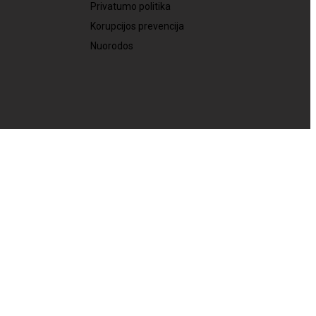
Privatumo politika
Korupcijos prevencija
Nuorodos