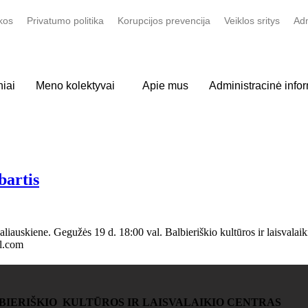
kos
Privatumo politika
Korupcijos prevencija
Veiklos sritys
Adm
iai
Meno kolektyvai
Apie mus
Administracinė info
bartis
aliauskiene. Gegužės 19 d. 18:00 val. Balbieriškio kultūros ir laisvala
l.com
BIERIŠKIO KULTŪROS IR LAISVALAIKIO CENTRAS