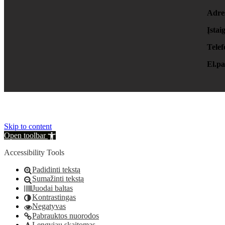
Adre
Įstai
Telef
El.pa
Skip to content
Open toolbar
Accessibility Tools
Padidinti tekstą
Sumažinti tekstą
Juodai baltas
Kontrastingas
Negatyvas
Pabrauktos nuorodos
Lengviau skaitomas