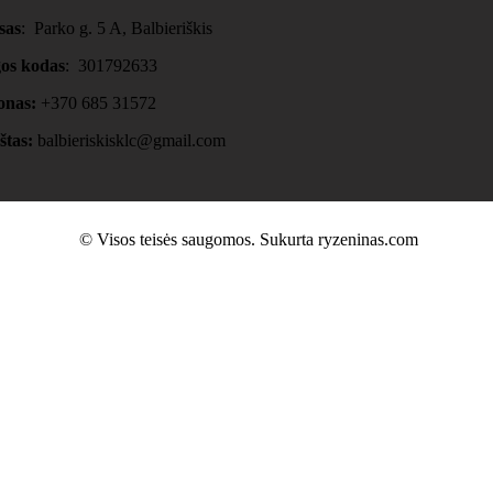
sas
: Parko g. 5 A, Balbieriškis
gos kodas
: 301792633
onas:
+370 685 31572
štas:
balbieriskisklc@gmail.com
© Visos teisės saugomos. Sukurta ryzeninas.com