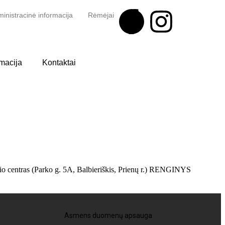
inistracinė informacija
Rėmėjai
rmacija
Kontaktai
ikio centras (Parko g. 5A, Balbieriškis, Prienų r.) RENGINYS
Asmens duomenų apsauga