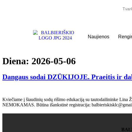
Tvar
Naujienos
Rengin
Diena:
2026-05-06
Dangaus sodai DZŪKIJOJE. Praeitis ir da
Kviečiame į šiaudinių sodų rišimo edukaciją su tautodailininke Lina Ž
NEMOKAMAS. Būtina išankstinė registracija: balbieriskisklc@gmai
BAL