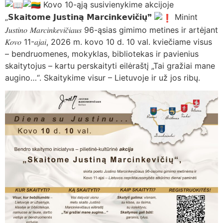
Kovo 10-ąją susivienykime akcijoje
„𝗦𝗸𝗮𝗶𝘁𝗼𝗺𝗲 𝗝𝘂𝘀𝘁𝗶𝗻𝗮̨ 𝗠𝗮𝗿𝗰𝗶𝗻𝗸𝗲𝘃𝗶𝗰̌𝗶𝘂̨❞
Minint
𝐽𝑢𝑠𝑡𝑖𝑛𝑜 𝑀𝑎𝑟𝑐𝑖𝑛𝑘𝑒𝑣𝑖𝑐̌𝑖𝑎𝑢𝑠 96-ąsias gimimo metines ir artėjant
𝐾𝑜𝑣𝑜 11-𝑎𝑗𝑎𝑖, 2026 m. kovo 10 d. 10 val. kviečiame visus
– bendruomenes, mokyklas, bibliotekas ir pavienius
skaitytojus – kartu perskaityti eilėraštį „Tai gražiai mane
augino…“. Skaitykime visur – Lietuvoje ir už jos ribų.