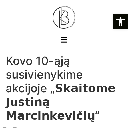
Open
Kovo 10-ąją
susivienykime
akcijoje „𝗦𝗸𝗮𝗶𝘁𝗼𝗺𝗲
𝗝𝘂𝘀𝘁𝗶𝗻𝗮̨
𝗠𝗮𝗿𝗰𝗶𝗻𝗸𝗲𝘃𝗶𝗰̌𝗶𝘂̨”