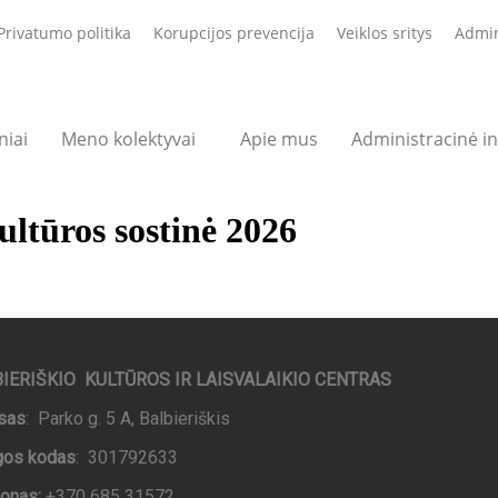
Privatumo politika
Korupcijos prevencija
Veiklos sritys
Admin
niai
Meno kolektyvai
Apie mus
Administracinė i
ultūros sostinė 2026
IERIŠKIO KULTŪROS IR LAISVALAIKIO CENTRAS
sas
: Parko g. 5 A, Balbieriškis
igos kodas
: 301792633
fonas:
+370 685 31572