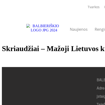
Tvarkos
Naujienos
Rengi
Skriaudžiai – Mažoji Lietuvos k
BALB
Adre
Įsta
Tele