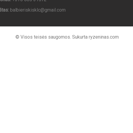
štas:
balbieriskisklc@gmail.com
© Visos teisės saugomos. Sukurta ryzeninas.com