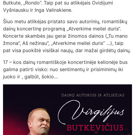
Butkute, „Rondo”. Taip pat su atlikėjais Ovidijumi
Vyšniausku ir Inga Valinskiene.
Šiuo metu atlikėjas pristato savo autorinių, romantiškų
dainų koncertinę programą „Atverkime meilei duris“.
Koncerte skambės jau gerai žinomos dainos („Tu mano
žmona”, Aš nežinau”, „Atverkime meilei duris” …), taip
pat visa puokštė visiškai naujų, dar mažai girdėtų dainų.
17 – kos dainų romantiškoje koncertinėje kelionėje bus
galima patirti visko: nuo sentimentų ir prisiminimų iki
juoko ir , galbūt, šokio…