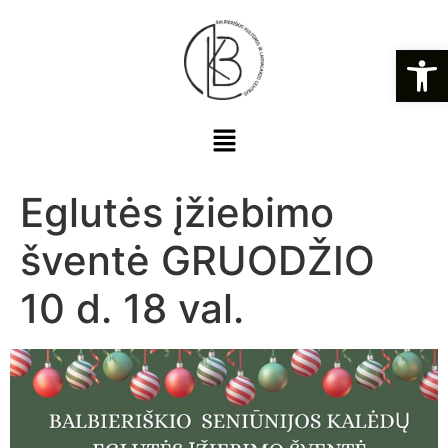
Open
Eglutės įžiebimo
šventė GRUODŽIO
10 d. 18 val.