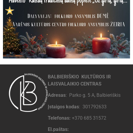
BALBIERIŠKIO KULTŪROS IR
LAISVALAIKIO CENTRAS
Adresas
: Parko g. 5 A, Balbieriškis
Įstaigos kodas
: 301792633
Telefonas:
+370 685 31572
El.paštas: