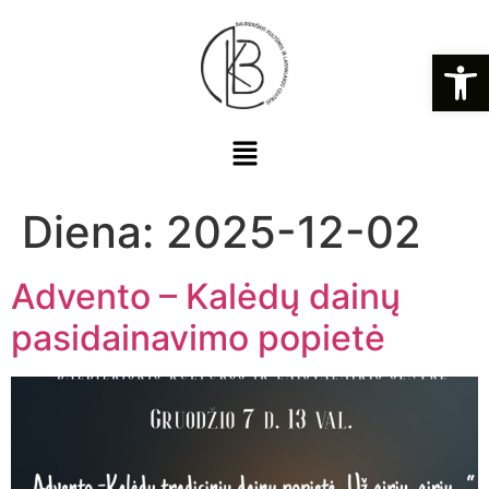
Open
Diena:
2025-12-02
Advento – Kalėdų dainų
pasidainavimo popietė