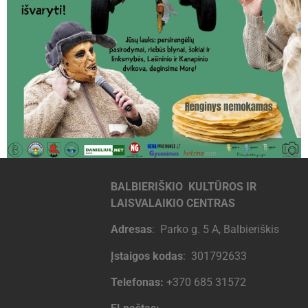
BALBIERIŠKIO KULTŪROS IR
LAISVALAIKIO CENTRAS
Adresas
: Parko g. 5 A, Balbieriškis
Įstaigos kodas
: 301792633
Telefonas:
+370 685 31572