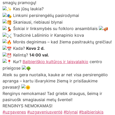
smagių pramogų!
Kas jūsų laukia?
Linksmi persirengėlių pasirodymai
Skaniausi, riebiausi blynai
Šokiai ir linksmybės su folkloro ansambliais
Tradicinė Lašininio ir Kanapinio kova
Morės deginimas – kad žiema pasitrauktų greičiau!
Kada?
Kovo 2 d.
Kelintą?
14:00 val.
Kur?
Balbieriškio kultūros ir laisvalaikio
centro
prieigose
Ateik su gera nuotaika, kauke ar net visa persirengėlio
apranga – kartu išvarykime žiemą ir prisišaukime
pavasarį!
Renginys nemokamas! Tad griebk draugus, šeimą ir
pasiruošk smagiausiai metų šventei!
RENGINYS NEMOKAMAS!
#uzgavenes
#uzgaveniusventė
#blynai
#balbieriskis