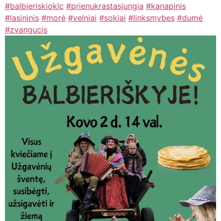
#balbieriskioklc
#prienukrastasjungia
#kanapinis
#lasininis
#morė
#velniai
#sokiai
#linksmybes
#dumė
#zvangucis