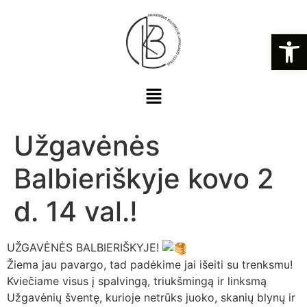
Open
Užgavėnės
Balbieriškyje kovo 2
d. 14 val.!
UŽGAVĖNĖS BALBIERIŠKYJE!
Žiema jau pavargo, tad padėkime jai išeiti su trenksmu!
Kviečiame visus į spalvingą, triukšmingą ir linksmą
Užgavėnių šventę, kurioje netrūks juoko, skanių blynų ir