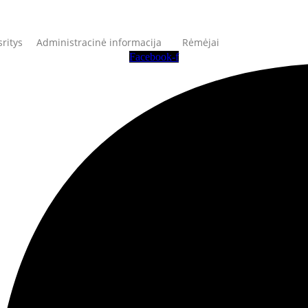
sritys
Administracinė informacija
Rėmėjai
Facebook-f