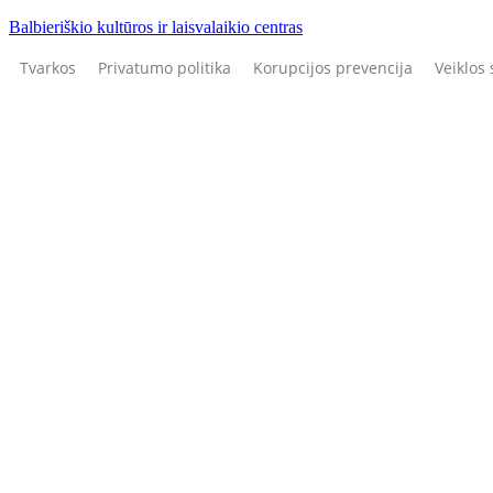
Balbieriškio kultūros ir laisvalaikio centras
Tvarkos
Privatumo politika
Korupcijos prevencija
Veiklos 