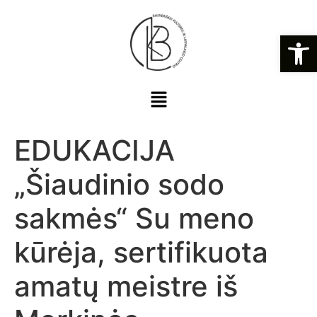
Open
EDUKACIJA
„Šiaudinio sodo
sakmės“ Su meno
kūrėja, sertifikuota
amatų meistre iš