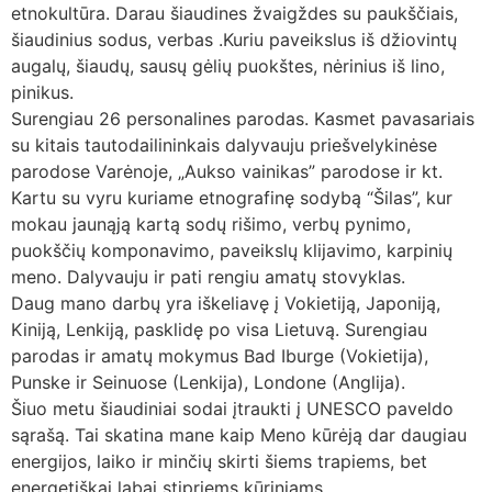
etnokultūra. Darau šiaudines žvaigždes su paukščiais,
šiaudinius sodus, verbas .Kuriu paveikslus iš džiovintų
augalų, šiaudų, sausų gėlių puokštes, nėrinius iš lino,
pinikus.
Surengiau 26 personalines parodas. Kasmet pavasariais
su kitais tautodailininkais dalyvauju priešvelykinėse
parodose Varėnoje, „Aukso vainikas” parodose ir kt.
Kartu su vyru kuriame etnografinę sodybą “Šilas”, kur
mokau jaunąją kartą sodų rišimo, verbų pynimo,
puokščių komponavimo, paveikslų klijavimo, karpinių
meno. Dalyvauju ir pati rengiu amatų stovyklas.
Daug mano darbų yra iškeliavę į Vokietiją, Japoniją,
Kiniją, Lenkiją, pasklidę po visa Lietuvą. Surengiau
parodas ir amatų mokymus Bad Iburge (Vokietija),
Punske ir Seinuose (Lenkija), Londone (Anglija).
Šiuo metu šiaudiniai sodai įtraukti į UNESCO paveldo
sąrašą. Tai skatina mane kaip Meno kūrėją dar daugiau
energijos, laiko ir minčių skirti šiems trapiems, bet
energetiškai labai stipriems kūriniams.