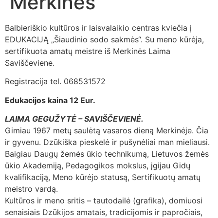
Merkinės
Balbieriškio kultūros ir laisvalaikio centras kviečia į
EDUKACIJĄ „Šiaudinio sodo sakmės“. Su meno kūrėja,
sertifikuota amatų meistre iš Merkinės Laima
Saviščeviene.
Registracija tel. 068531572
Edukacijos kaina 12 Eur.
LAIMA GEGUŽYTĖ – SAVIŠČEVIENĖ.
Gimiau 1967 metų saulėtą vasaros dieną Merkinėje. Čia
ir gyvenu. Dzūkiška pieskelė ir pušynėliai man mieliausi.
Baigiau Daugų žemės ūkio technikumą, Lietuvos žemės
ūkio Akademiją, Pedagogikos mokslus, įgijau Gidų
kvalifikaciją, Meno kūrėjo statusą, Sertifikuotų amatų
meistro vardą.
Kultūros ir meno sritis – tautodailė (grafika), domiuosi
senaisiais Dzūkijos amatais, tradicijomis ir papročiais,