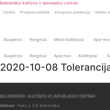
Balbieriškio kultūros ir laisvalaikio centras
Tvarkos
Privatumo politika
Korupcijos prevencija
Veiklos s
Naujienos
Renginiai
Meno kolektyvai
Apie mu
Naujienos
Renginiai
Apie mus
Kolektyvai
A
2020-10-08 Tolerancija
BALBIERIŠKIO KULTŪROS IR LAISVALAIKIO CENTRAS
Adresas
: Parko g. 5 A, Balbieriškis