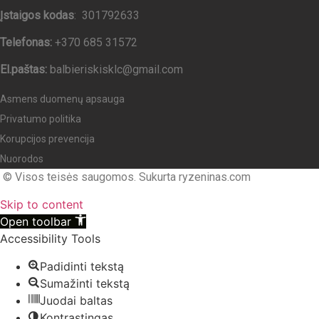
Įstaigos kodas
: 301792633
Telefonas:
+370 685 31572
El.paštas:
balbieriskisklc@gmail.com
Asmens duomenų apsauga
Privatumo politika
Korupcijos prevencija
Nuorodos
© Visos teisės saugomos. Sukurta ryzeninas.com
Skip to content
Open toolbar
Accessibility Tools
Padidinti tekstą
Sumažinti tekstą
Juodai baltas
Kontrastingas