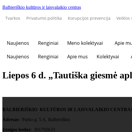
Balbieriškio kultūros ir laisvalaikio centras
Tvarkos
Privatumo politika
Korupcijos prevencija
Veiklos 
Naujienos
Renginiai
Meno kolektyvai
Apie m
Naujienos
Renginiai
Apie mus
Kolektyvai
Liepos 6 d. „Tautiška giesmė ap
BALBIERIŠKIO KULTŪROS IR LAISVALAIKIO CENTRA
Adresas
: Parko g. 5 A, Balbieriškis
Įstaigos kodas
: 301792633