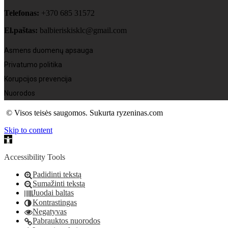
Telefonas:
+370 685 31572
El.paštas:
balbieriskisklc@gmail.com
Asmens duomenų apsauga
Privatumo politika
Korupcijos prevencija
Nuorodos
© Visos teisės saugomos. Sukurta ryzeninas.com
Skip to content
Open
toolbar
Accessibility Tools
Padidinti tekstą
Sumažinti tekstą
Juodai baltas
Kontrastingas
Negatyvas
Pabrauktos nuorodos