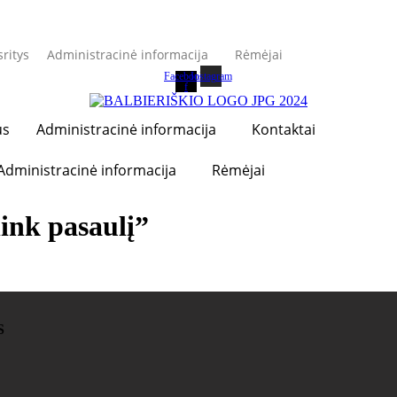
sritys
Administracinė informacija
Rėmėjai
Facebook-
Instagram
f
us
Administracinė informacija
Kontaktai
Administracinė informacija
Rėmėjai
link pasaulį”
S