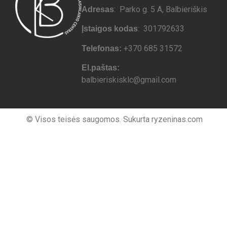
: Parko g. 5 A, Balbieriškis
Adresas
: 301792633
Įstaigos kodas
+370 685 31572
Telefonas:
El.paštas:
balbieriskisklc@gmail.com
© Visos teisės saugomos. Sukurta ryzeninas.com