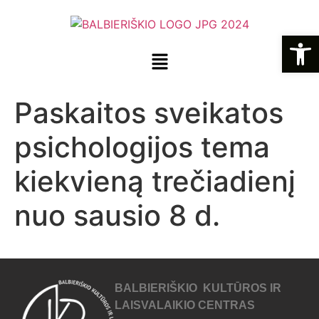
Open
Paskaitos sveikatos
psichologijos tema
kiekvieną trečiadienį
nuo sausio 8 d.
BALBIERIŠKIO KULTŪROS IR
LAISVALAIKIO CENTRAS