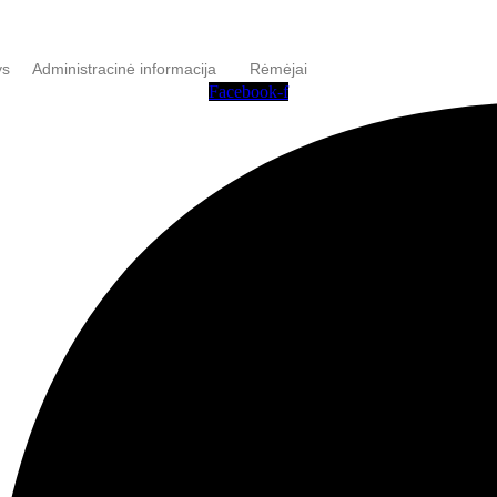
ys
Administracinė informacija
Rėmėjai
Facebook-f